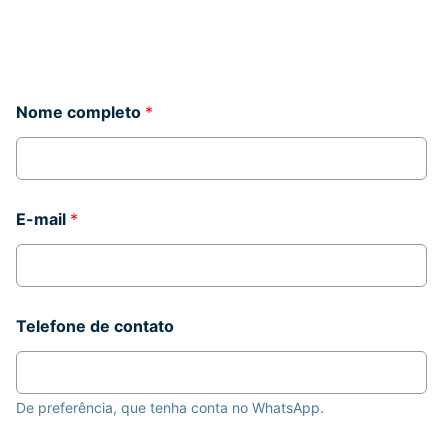
c
Nome completo
*
o
m
p
l
e
t
E-mail
*
o
c
o
m
e
n
Telefone de contato
t
á
r
i
De preferência, que tenha conta no WhatsApp.
o
c